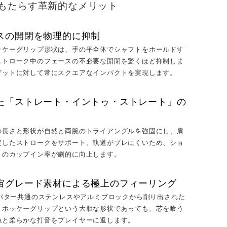
erがもたらす革新的なメリット
スの開閉を物理的に抑制
ッケーグリップ形状は、手の平全体でシャフトをホールドす
ストローク中のフェースの不必要な開閉を驚くほど抑制しま
ゲットに対して常にスクエアなインパクトを実現します。
た「ストレート・イントゥ・ストレート」の
の長さと形状が自然と両腕のトライアングルを強固にし、肩
定したストロークをサポート。軌道がブレにくいため、ショ
トのカップイン率が劇的に向上します。
宙グレード素材による極上のフィーリング
LFパター共通のステンレスやアルミブロックから削り出された
、ホッケーグリップという大胆な形状であっても、芯を喰う
触と柔らかな打音をプレイヤーに返します。