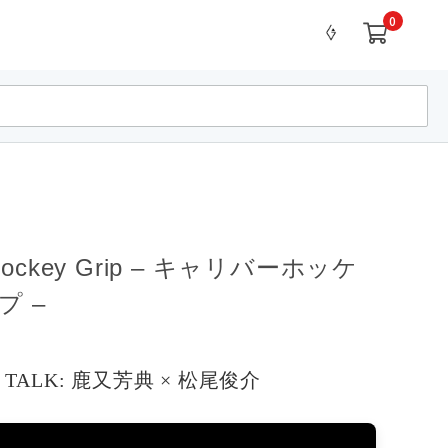
0
r Hockey Grip – キャリバーホッケ
プ –
L TALK: 鹿又芳典 × 松尾俊介