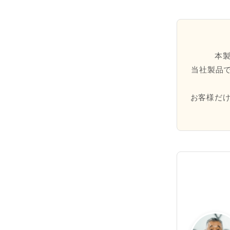
本
当社製品で
お客様だ