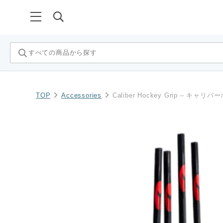
…
TOP
Accessories
Caliber Hockey Grip – キャ