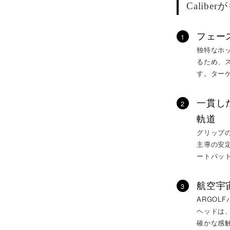
Calib
フェー
1
独特なホ
るため、
す。ター
一貫し
2
軌道
グリップ
主導の安
ートパッ
航空宇
3
ARGO
ヘッドは
確かな感