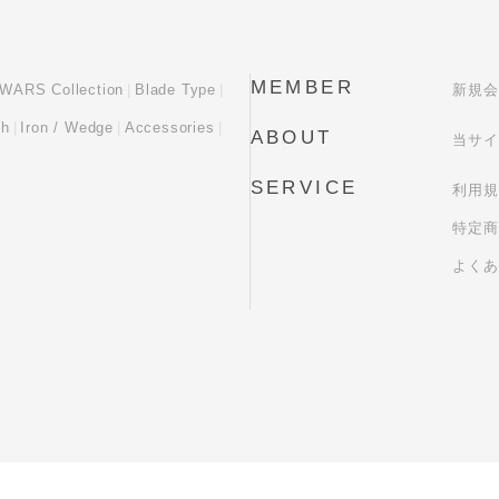
MEMBER
WARS Collection
Blade Type
新規会
sh
Iron / Wedge
Accessories
ABOUT
当サイ
SERVICE
利用規
特定商
よくあ