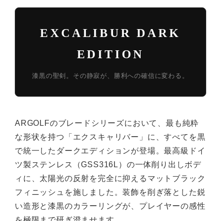
EXCALIBUR DARK
EDITION
漆黒の聖剣。その静寂が、勝利への確信に変わる。
ARGOLFのブレードシリーズにおいて、最も純粋
な形状を持つ「エクスキャリバー」に、すべてを黒
で統一したダークエディションが登場。最高級ドイ
ツ製ステンレス（GSS316L）の一体削り出しボデ
ィに、太陽光の反射を完全に抑えるマットブラック
フィニッシュを施しました。装飾を削ぎ落とした鋭
い造形と漆黒のカラーリングが、プレイヤーの感性
を極限まで研ぎ澄ませます。