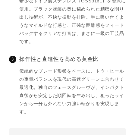
希少なドイツ製ステンレス（GSS316L）を贅沢に
使用。ブラック塗装の奥に秘められた精密な削り
出し技術が、不快な振動を排除。手に吸い付くよ
うなマイルドな打感と、正確な距離感をフィード
バックするクリアな打音は、まさに一級の工芸品
です。
操作性と直進性を高める黄金比
3
伝統的なブレード形状をベースに、トウ・ヒール
の重量バランスを現代の高速グリーンに合わせて
最適化。独自のフェースグルーヴが、インパクト
直後から安定した順回転を生み出し、狙ったライ
ンから一分も外れない力強い転がりを実現しま
す。