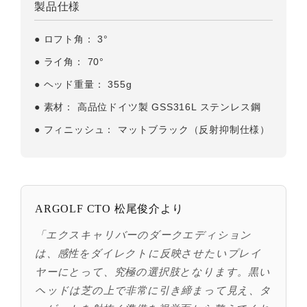
製品仕様
●
ロフト角：
3°
●
ライ角：
70°
●
ヘッド重量：
355g
●
素材：
高品位ドイツ製 GSS316L ステンレス鋼
●
フィニッシュ：
マットブラック（反射抑制仕様）
ARGOLF CTO 松尾俊介より
「エクスキャリバーのダークエディション
は、感性をダイレクトに反映させたいプレイ
ヤーにとって、究極の選択肢となります。黒い
ヘッドは芝の上で非常に引き締まって見え、タ