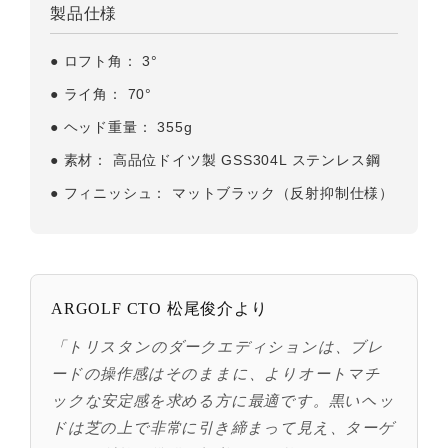
製品仕様
●
ロフト角：
3°
●
ライ角：
70°
●
ヘッド重量：
355g
●
素材：
高品位ドイツ製 GSS304L ステンレス鋼
●
フィニッシュ：
マットブラック（反射抑制仕様）
ARGOLF CTO 松尾俊介より
「トリスタンのダークエディションは、ブレ
ードの操作感はそのままに、よりオートマチ
ックな安定感を求める方に最適です。黒いヘッ
ドは芝の上で非常に引き締まって見え、ターゲ