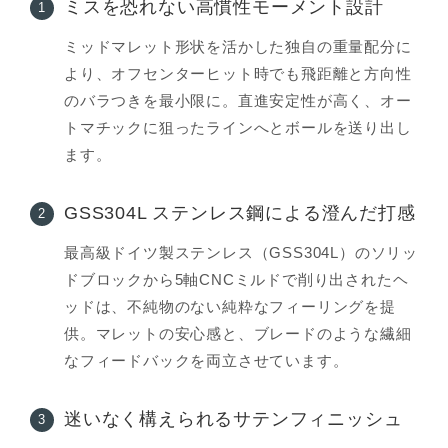
ミスを恐れない高慣性モーメント設計
1
ミッドマレット形状を活かした独自の重量配分に
より、オフセンターヒット時でも飛距離と方向性
のバラつきを最小限に。直進安定性が高く、オー
トマチックに狙ったラインへとボールを送り出し
ます。
GSS304L ステンレス鋼による澄んだ打感
2
最高級ドイツ製ステンレス（GSS304L）のソリッ
ドブロックから5軸CNCミルドで削り出されたヘ
ッドは、不純物のない純粋なフィーリングを提
供。マレットの安心感と、ブレードのような繊細
なフィードバックを両立させています。
迷いなく構えられるサテンフィニッシュ
3