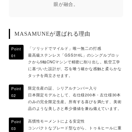
眼が融合。
MASAMUNEが選ばれる理由
「ソリッドでマイルド」唯一無二の打感
Point
最高級ステンレス「GSS316L」のシングルブロッ
01
クから5軸CNCマシンで精密に削り出し。航空工学
に基づいた設計が、芯を喰う確かな感触と柔らかな
タッチを両立させます。
限定生産の証、シリアルナンバー入り
Point
日本限定モデルとして、右仕様200本・左仕様30本
02
のみの完全限定生産。所有する喜びを満たす、美術
品のような美しさと希少価値を兼ね備えています。
高慣性モーメントによる安定性
Point
コンパクトなブレード型ながら、トゥ＆ヒールに重
03