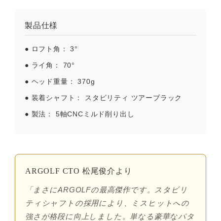
製品仕様
●
ロフト角：
3°
●
ライ角：
70°
●
ヘッド重量：
370g
●
装着シャフト：
スタビリティ ツアーブラック
●
製法：
5軸CNCミルド削り出し
ARGOLF CTO 松尾俊介より
「まさにARGOLFの最高傑作です。スタビリ
ティシャフトの採用により、ミスヒットへの
強さが格段に向上しました。単なる豪華なパタ