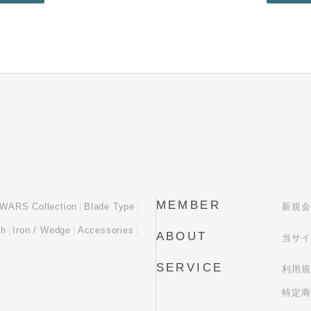
MEMBER
WARS Collection
Blade Type
新規会
sh
Iron / Wedge
Accessories
ABOUT
当サイ
SERVICE
利用規
特定商