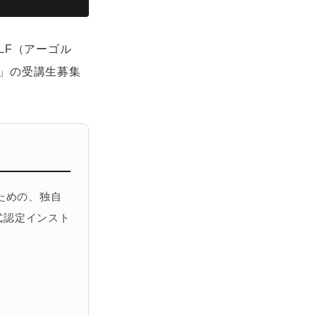
LF（アーゴル
」の受講生募集
ための、独自
式認定インスト