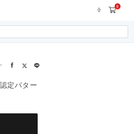
0
ア
F認定パター